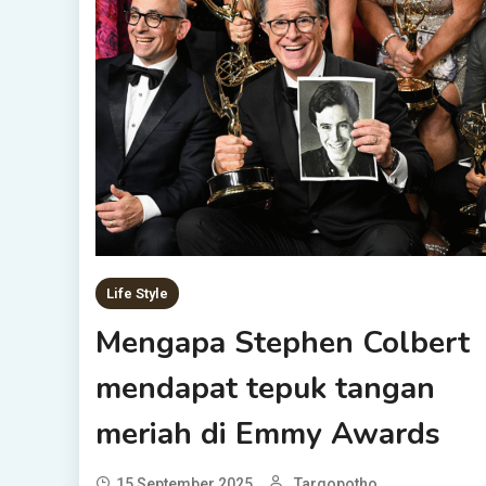
Life Style
Mengapa Stephen Colbert
mendapat tepuk tangan
meriah di Emmy Awards
15 September 2025
Targopotho