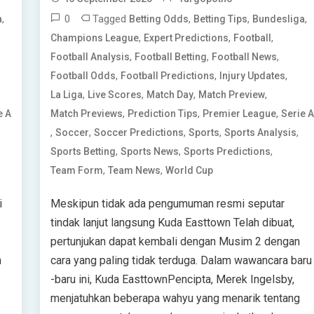
,
0
Tagged
,
,
,
a
Betting Odds
Betting Tips
Bundesliga
,
,
,
Champions League
Expert Predictions
Football
,
,
,
Football Analysis
Football Betting
Football News
,
,
,
Football Odds
Football Predictions
Injury Updates
,
,
,
,
La Liga
Live Scores
Match Day
Match Preview
,
,
,
e A
Match Previews
Prediction Tips
Premier League
Serie 
,
,
,
,
,
Soccer
Soccer Predictions
Sports
Sports Analysis
,
,
,
Sports Betting
Sports News
Sports Predictions
,
,
Team Form
Team News
World Cup
i
Meskipun tidak ada pengumuman resmi seputar
tindak lanjut langsung Kuda Easttown Telah dibuat,
pertunjukan dapat kembali dengan Musim 2 dengan
n
cara yang paling tidak terduga. Dalam wawancara baru
-baru ini, Kuda EasttownPencipta, Merek Ingelsby,
menjatuhkan beberapa wahyu yang menarik tentang