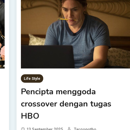
Life Style
Pencipta menggoda
crossover dengan tugas
HBO
13 September 2025
Targopotho