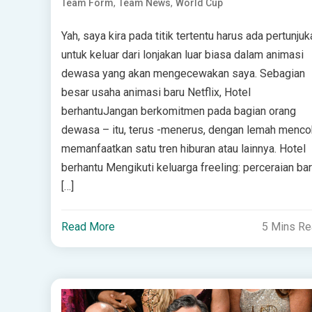
,
,
Team Form
Team News
World Cup
Yah, saya kira pada titik tertentu harus ada pertunjuk
untuk keluar dari lonjakan luar biasa dalam animasi
dewasa yang akan mengecewakan saya. Sebagian
besar usaha animasi baru Netflix, Hotel
berhantuJangan berkomitmen pada bagian orang
dewasa – itu, terus -menerus, dengan lemah menc
memanfaatkan satu tren hiburan atau lainnya. Hotel
berhantu Mengikuti keluarga freeling: perceraian ba
[…]
Read More
5 Mins R