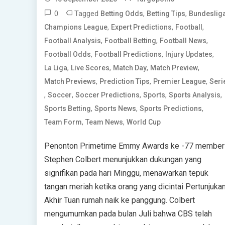
0
Tagged
,
,
Betting Odds
Betting Tips
Bundeslig
,
,
,
Champions League
Expert Predictions
Football
,
,
,
Football Analysis
Football Betting
Football News
,
,
,
Football Odds
Football Predictions
Injury Updates
,
,
,
,
La Liga
Live Scores
Match Day
Match Preview
,
,
,
Match Previews
Prediction Tips
Premier League
Seri
,
,
,
,
,
Soccer
Soccer Predictions
Sports
Sports Analysis
,
,
,
Sports Betting
Sports News
Sports Predictions
,
,
Team Form
Team News
World Cup
Penonton Primetime Emmy Awards ke -77 member
Stephen Colbert menunjukkan dukungan yang
signifikan pada hari Minggu, menawarkan tepuk
tangan meriah ketika orang yang dicintai Pertunjuka
Akhir Tuan rumah naik ke panggung. Colbert
mengumumkan pada bulan Juli bahwa CBS telah