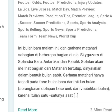
,
,
,
Football Odds
Football Predictions
Injury Updates
,
,
,
,
La Liga
Live Scores
Match Day
Match Preview
,
,
,
Match Previews
Prediction Tips
Premier League
Serie 
,
,
,
,
,
Soccer
Soccer Predictions
Sports
Sports Analysis
e A
,
,
,
Sports Betting
Sports News
Sports Predictions
,
,
Team Form
Team News
World Cup
Ini bulan baru malam ini, dan gerhana matahari
sebagian di beberapa bagian dunia. Skygazers di
Selandia Baru, Antartika, dan Pasifik Selatan akan
melihat bagian dari Matahari tertutup, dinyalakan
dalam bentuk bulan sabit. Gerhana matahari hanya
terjadi pada fase bulan baru dari siklus bulan
(serangkaian delapan fase unik dari visibilitas bulan),
karena itulah satu -satunya saat […]
ng
Read More
2 Mins Rea