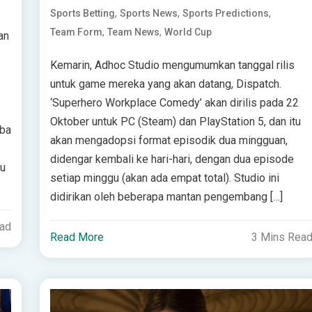
,
,
,
Sports Betting
Sports News
Sports Predictions
,
,
Team Form
Team News
World Cup
an
Kemarin, Adhoc Studio mengumumkan tanggal rilis
untuk game mereka yang akan datang, Dispatch.
‘Superhero Workplace Comedy’ akan dirilis pada 22
Oktober untuk PC (Steam) dan PlayStation 5, dan itu
oba
akan mengadopsi format episodik dua mingguan,
didengar kembali ke hari-hari, dengan dua episode
ru
setiap minggu (akan ada empat total). Studio ini
didirikan oleh beberapa mantan pengembang […]
ead
Read More
3 Mins Rea