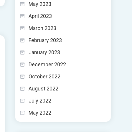
May 2023
April 2023
March 2023
February 2023
January 2023
December 2022
October 2022
August 2022
July 2022
May 2022