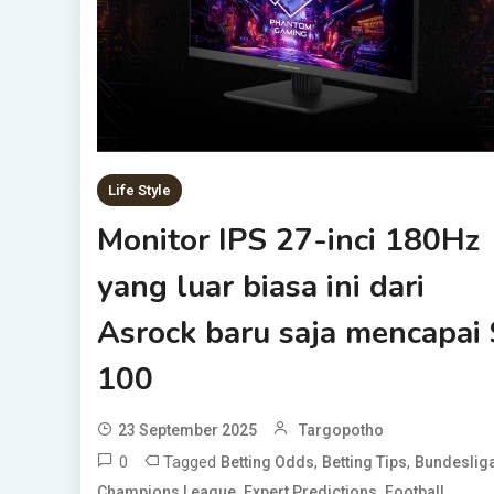
Life Style
Monitor IPS 27-inci 180Hz
yang luar biasa ini dari
Asrock baru saja mencapai 
100
23 September 2025
Targopotho
0
Tagged
,
,
Betting Odds
Betting Tips
Bundeslig
,
,
,
Champions League
Expert Predictions
Football