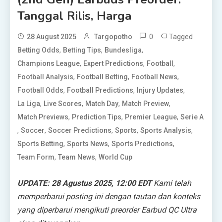
Tanggal Rilis, Harga
0
Tagged
28 August 2025
Targopotho
,
,
,
Betting Odds
Betting Tips
Bundesliga
,
,
,
Champions League
Expert Predictions
Football
,
,
,
Football Analysis
Football Betting
Football News
,
,
,
Football Odds
Football Predictions
Injury Updates
,
,
,
,
La Liga
Live Scores
Match Day
Match Preview
,
,
,
Match Previews
Prediction Tips
Premier League
Serie A
,
,
,
,
,
Soccer
Soccer Predictions
Sports
Sports Analysis
,
,
,
Sports Betting
Sports News
Sports Predictions
,
,
Team Form
Team News
World Cup
UPDATE: 28 Agustus 2025, 12:00 EDT
Kami telah
memperbarui posting ini dengan tautan dan konteks
yang diperbarui mengikuti preorder Earbud QC Ultra