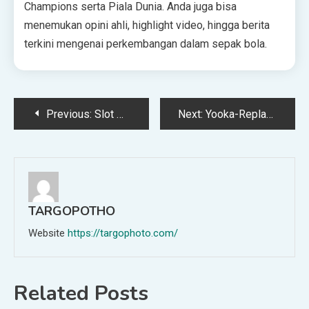
Champions serta Piala Dunia. Anda juga bisa
menemukan opini ahli, highlight video, hingga berita
terkini mengenai perkembangan dalam sepak bola.
Post
Previous:
Slot Demo Gratis Buat Kamu yang Mau Coba Tanpa Risiko
Next:
Yooka-Replaylee tiba di PC, PS5, Xbox Series X/S, dan Nintendo Switch 2 Oktober ini
navigation
TARGOPOTHO
Website
https://targophoto.com/
Related Posts