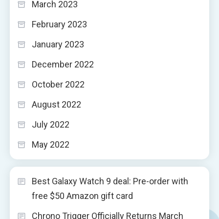
March 2023
February 2023
January 2023
December 2022
October 2022
August 2022
July 2022
May 2022
Best Galaxy Watch 9 deal: Pre-order with
free $50 Amazon gift card
Chrono Trigger Officially Returns March