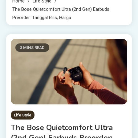
Home
Life Style
The Bose Quietcomfort Ultra (2nd Gen) Earbuds
Preorder: Tanggal Rilis, Harga
3 MINS READ
Life Style
The Bose Quietcomfort Ultra
(2nd Gen) Earbuds Preorder: