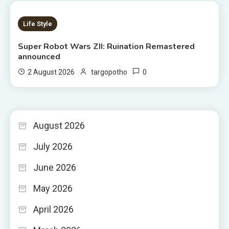
1 MIN READ
Life Style
Super Robot Wars ZII: Ruination Remastered
announced
0
2 August 2026
targopotho
August 2026
July 2026
June 2026
May 2026
April 2026