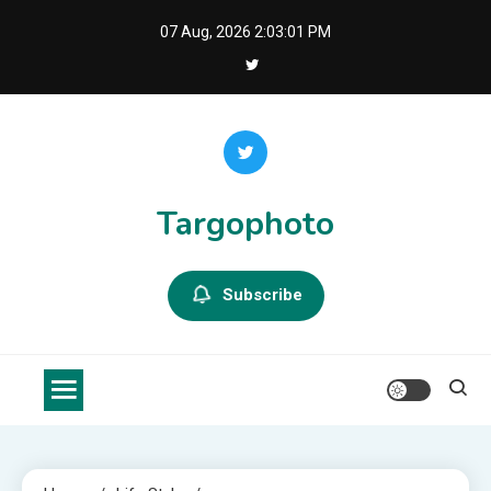
Skip
07 Aug, 2026
2:03:02 PM
to
content
Targophoto
Subscribe