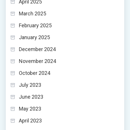
April 2025
March 2025
February 2025
January 2025
December 2024
November 2024
October 2024
July 2023
June 2023
May 2023
April 2023