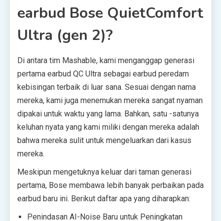
earbud Bose QuietComfort
Ultra (gen 2)?
Di antara tim Mashable, kami menganggap generasi
pertama earbud QC Ultra sebagai earbud peredam
kebisingan terbaik di luar sana. Sesuai dengan nama
mereka, kami juga menemukan mereka sangat nyaman
dipakai untuk waktu yang lama. Bahkan, satu -satunya
keluhan nyata yang kami miliki dengan mereka adalah
bahwa mereka sulit untuk mengeluarkan dari kasus
mereka.
Meskipun mengetuknya keluar dari taman generasi
pertama, Bose membawa lebih banyak perbaikan pada
earbud baru ini. Berikut daftar apa yang diharapkan:
Penindasan AI-Noise Baru untuk Peningkatan