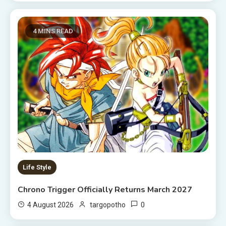
4 MINS READ
Life Style
Chrono Trigger Officially Returns March 2027
0
4 August 2026
targopotho