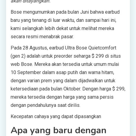
akan ditayangkan.
Bose mengumumkan pada bulan Juni bahwa earbud
baru yang tenang di luar waktu, dan sampai hari ini,
kami selangkah lebih dekat untuk melihat mereka
secara resmi menabrak pasar.
Pada 28 Agustus, earbud Ultra Bose Quietcomfort
(gen 2) adalah untuk preorder seharga $ 299 di situs
web Bose. Mereka akan tersedia untuk umum mulai
10 September dalam asap putih dan warna hitam,
dengan varian prem yang dalam dijadwalkan untuk
ketersediaan pada bulan Oktober. Dengan harga $ 299,
mereka tersedia dengan harga yang sama persis
dengan pendahulunya saat dirilis.
Kecepatan cahaya yang dapat dipasangkan
Apa yang baru dengan