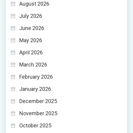
August 2026
July 2026
June 2026
May 2026
April 2026
March 2026
February 2026
January 2026
December 2025
November 2025
October 2025