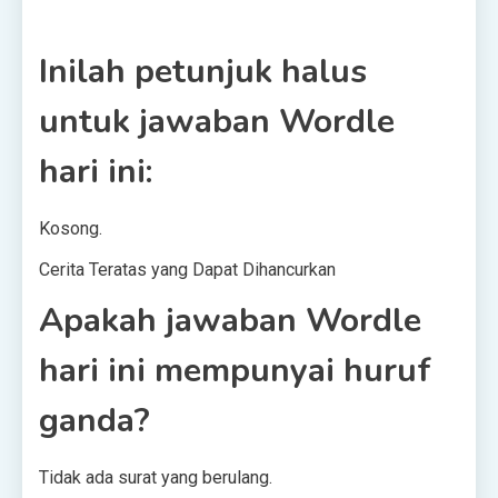
Inilah petunjuk halus
untuk jawaban Wordle
hari ini:
Kosong.
Cerita Teratas yang Dapat Dihancurkan
Apakah jawaban Wordle
hari ini mempunyai huruf
ganda?
Tidak ada surat yang berulang.