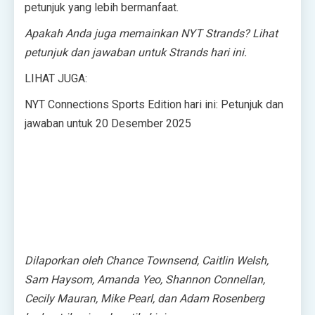
petunjuk yang lebih bermanfaat.
Apakah Anda juga memainkan NYT Strands? Lihat
petunjuk dan jawaban untuk Strands hari ini
.
LIHAT JUGA:
NYT Connections Sports Edition hari ini: Petunjuk dan
jawaban untuk 20 Desember 2025
Dilaporkan oleh Chance Townsend, Caitlin Welsh,
Sam Haysom, Amanda Yeo, Shannon Connellan,
Cecily Mauran, Mike Pearl, dan Adam Rosenberg