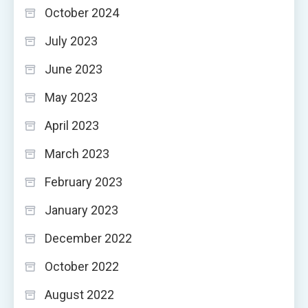
October 2024
July 2023
June 2023
May 2023
April 2023
March 2023
February 2023
January 2023
December 2022
October 2022
August 2022