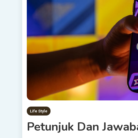
Life Style
Petunjuk Dan Jawab