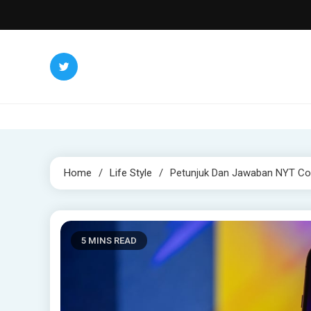
Skip
to
content
Home
Life Style
Petunjuk Dan Jawaban NYT Con
5 MINS READ