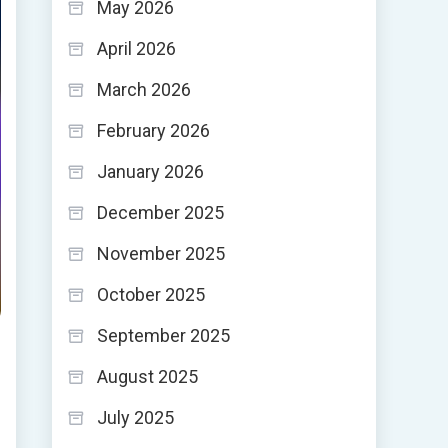
May 2026
April 2026
March 2026
February 2026
January 2026
December 2025
November 2025
October 2025
September 2025
August 2025
July 2025