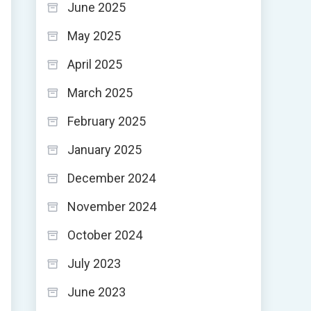
June 2025
May 2025
April 2025
March 2025
February 2025
January 2025
December 2024
November 2024
October 2024
July 2023
June 2023