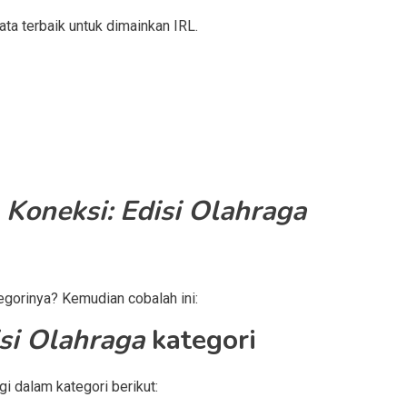
ta terbaik untuk dimainkan IRL.
i
Koneksi: Edisi Olahraga
tegorinya? Kemudian cobalah ini:
isi Olahraga
kategori
gi dalam kategori berikut: