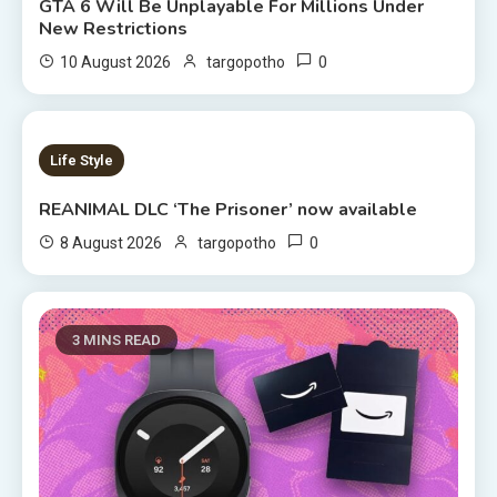
GTA 6 Will Be Unplayable For Millions Under
New Restrictions
0
10 August 2026
targopotho
1 MIN READ
Life Style
REANIMAL DLC ‘The Prisoner’ now available
0
8 August 2026
targopotho
3 MINS READ