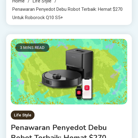
Home
Life Style
Penawaran Penyedot Debu Robot Terbaik: Hemat $270
Untuk Roborock Q10 S5+
3 MINS READ
Life Style
Penawaran Penyedot Debu
Robot Terbaik: Hemat $270