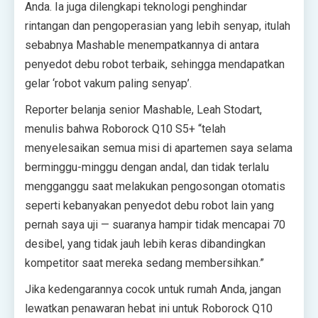
Anda. Ia juga dilengkapi teknologi penghindar
rintangan dan pengoperasian yang lebih senyap, itulah
sebabnya Mashable menempatkannya di antara
penyedot debu robot terbaik, sehingga mendapatkan
gelar ‘robot vakum paling senyap’.
Reporter belanja senior Mashable, Leah Stodart,
menulis bahwa Roborock Q10 S5+ “telah
menyelesaikan semua misi di apartemen saya selama
berminggu-minggu dengan andal, dan tidak terlalu
mengganggu saat melakukan pengosongan otomatis
seperti kebanyakan penyedot debu robot lain yang
pernah saya uji — suaranya hampir tidak mencapai 70
desibel, yang tidak jauh lebih keras dibandingkan
kompetitor saat mereka sedang membersihkan.”
Jika kedengarannya cocok untuk rumah Anda, jangan
lewatkan penawaran hebat ini untuk Roborock Q10