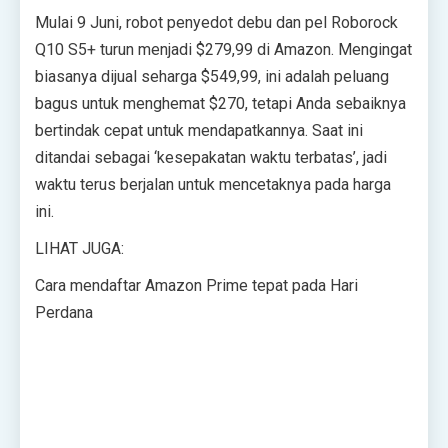
Mulai 9 Juni, robot penyedot debu dan pel Roborock
Q10 S5+ turun menjadi $279,99 di Amazon. Mengingat
biasanya dijual seharga $549,99, ini adalah peluang
bagus untuk menghemat $270, tetapi Anda sebaiknya
bertindak cepat untuk mendapatkannya. Saat ini
ditandai sebagai ‘kesepakatan waktu terbatas’, jadi
waktu terus berjalan untuk mencetaknya pada harga
ini.
LIHAT JUGA:
Cara mendaftar Amazon Prime tepat pada Hari
Perdana