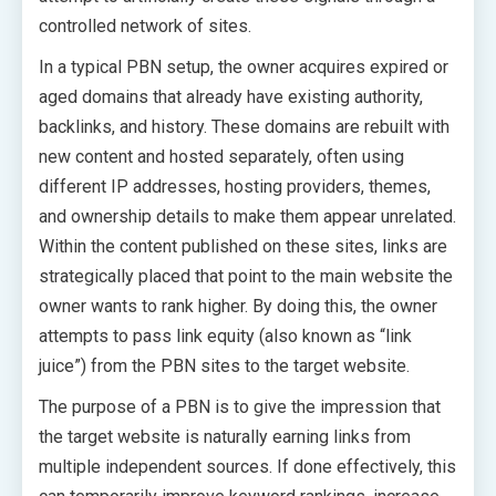
controlled network of sites.
In a typical PBN setup, the owner acquires expired or
aged domains that already have existing authority,
backlinks, and history. These domains are rebuilt with
new content and hosted separately, often using
different IP addresses, hosting providers, themes,
and ownership details to make them appear unrelated.
Within the content published on these sites, links are
strategically placed that point to the main website the
owner wants to rank higher. By doing this, the owner
attempts to pass link equity (also known as “link
juice”) from the PBN sites to the target website.
The purpose of a PBN is to give the impression that
the target website is naturally earning links from
multiple independent sources. If done effectively, this