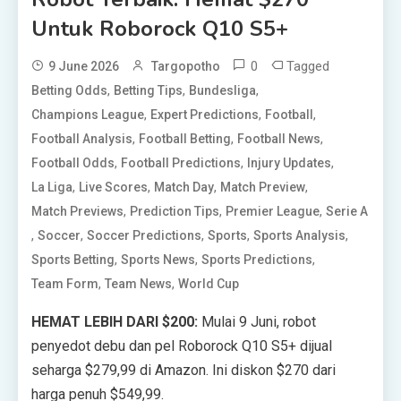
Untuk Roborock Q10 S5+
0
Tagged
9 June 2026
Targopotho
,
,
,
Betting Odds
Betting Tips
Bundesliga
,
,
,
Champions League
Expert Predictions
Football
,
,
,
Football Analysis
Football Betting
Football News
,
,
,
Football Odds
Football Predictions
Injury Updates
,
,
,
,
La Liga
Live Scores
Match Day
Match Preview
,
,
,
Match Previews
Prediction Tips
Premier League
Serie A
,
,
,
,
,
Soccer
Soccer Predictions
Sports
Sports Analysis
,
,
,
Sports Betting
Sports News
Sports Predictions
,
,
Team Form
Team News
World Cup
HEMAT LEBIH DARI $200:
Mulai 9 Juni, robot
penyedot debu dan pel Roborock Q10 S5+ dijual
seharga $279,99 di Amazon. Ini diskon $270 dari
harga penuh $549,99.