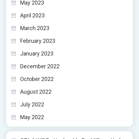
May 2023
April 2023
March 2023
February 2023
January 2023
December 2022
October 2022
August 2022
July 2022
May 2022