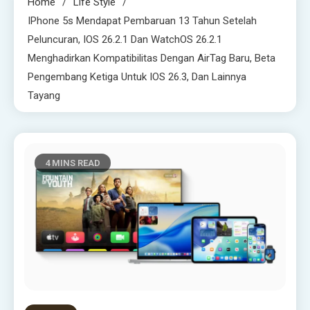
Home
Life Style
IPhone 5s Mendapat Pembaruan 13 Tahun Setelah
Peluncuran, IOS 26.2.1 Dan WatchOS 26.2.1
Menghadirkan Kompatibilitas Dengan AirTag Baru, Beta
Pengembang Ketiga Untuk IOS 26.3, Dan Lainnya
Tayang
4 MINS READ