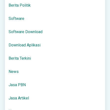
Berita Politik
Software
Software Download
Download Aplikasi
Berita Terkini
News
Jasa PBN
Jasa Artikel