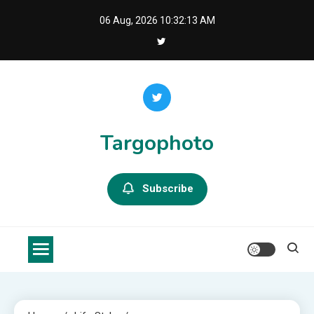
Skip
06 Aug, 2026
10:32:13 AM
to
content
Targophoto
Subscribe