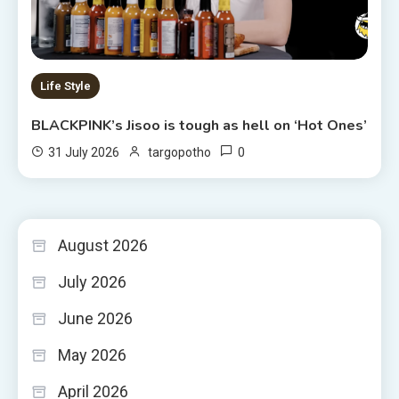
Life Style
BLACKPINK’s Jisoo is tough as hell on ‘Hot Ones’
0
31 July 2026
targopotho
August 2026
July 2026
June 2026
May 2026
April 2026