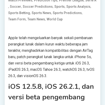
,
,
,
Match Previews
Prediction Tips
Premier League
Serie A
,
,
,
,
,
Soccer
Soccer Predictions
Sports
Sports Analysis
,
,
,
Sports Betting
Sports News
Sports Predictions
,
,
Team Form
Team News
World Cup
Apple telah mengeluarkan banyak sekali pembaruan
perangkat lunak dalam kurun waktu beberapa jam
terakhir, menghadirkan kompatibilitas dengan AirTag
baru, patch perangkat lunak langka untuk iPhone 5s,
dan versi beta pengembang ketiga untuk iOS 26.3,
iPadOS 26.3, macOS Tahoe 26.3, watchOS 26.3, tvOS
26.3, dan visionOS 26.3.
iOS 12.5.8, iOS 26.2.1, dan
versi beta pengembang