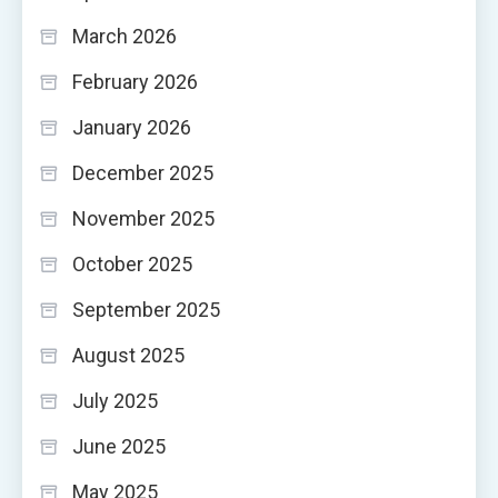
March 2026
February 2026
January 2026
December 2025
November 2025
October 2025
September 2025
August 2025
July 2025
June 2025
May 2025