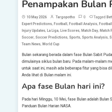
Penampakan Bulan 
0
Tagged
10 May 2026
Targopotho
Bet
,
,
,
Expert Predictions
Football
Football Analysis
Football
,
,
,
,
Injury Updates
La Liga
Live Scores
Match Day
Match 
,
,
,
,
Soccer
Soccer Predictions
Sports
Sports Analysis
S
,
Team News
World Cup
Bulan sekarang berada dalam fase Bulan Sabit Pudar
dimulainya siklus bulan baru. Pada malam-malam me
untuk saat ini, masih ada beberapa fitur yang bisa d
Anda lihat di Bulan malam ini.
Apa fase Bulan hari ini?
Pada hari Minggu, 10 Mei, fase Bulan adalah Bulan S
Panduan Bulan Harian NASA.