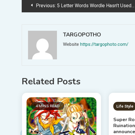
Post
Previous:
5 Letter Words Wordle Hasn’t Used Yet (Updated Daily)
navigation
TARGOPOTHO
Website
https://targophoto.com/
Related Posts
4 MINS READ
1 MIN
Life Style
Super Ro
Ruinatio
announc