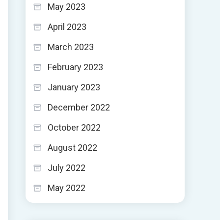
May 2023
April 2023
March 2023
February 2023
January 2023
December 2022
October 2022
August 2022
July 2022
May 2022