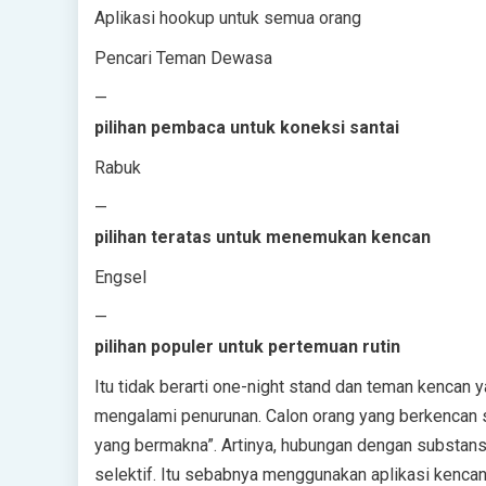
Aplikasi hookup untuk semua orang
Pencari Teman Dewasa
—
pilihan pembaca untuk koneksi santai
Rabuk
—
pilihan teratas untuk menemukan kencan
Engsel
—
pilihan populer untuk pertemuan rutin
Itu tidak berarti one-night stand dan teman kencan y
mengalami penurunan. Calon orang yang berkencan 
yang bermakna”. Artinya, hubungan dengan substans
selektif. Itu sebabnya menggunakan aplikasi kencan 