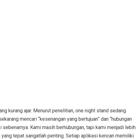
ang kurang ajar. Menurut penelitian, one night stand sedang
sekarang mencari “kesenangan yang bertujuan” dan “hubungan
i sebenarnya. Kami masih berhubungan, tapi kami menjadi lebih
yang tepat sangatlah penting. Setiap aplikasi kencan memiliki