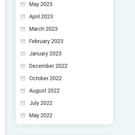
May 2023
April 2023
March 2023
February 2023
January 2023
December 2022
October 2022
August 2022
July 2022
May 2022