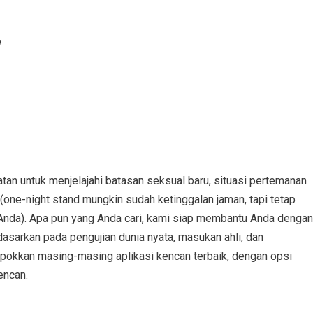
W
atan untuk menjelajahi batasan seksual baru, situasi pertemanan
(one-night stand mungkin sudah ketinggalan jaman, tapi tetap
nda). Apa pun yang Anda cari, kami siap membantu Anda dengan
idasarkan pada pengujian dunia nyata, masukan ahli, dan
kkan masing-masing aplikasi kencan terbaik, dengan opsi
encan.