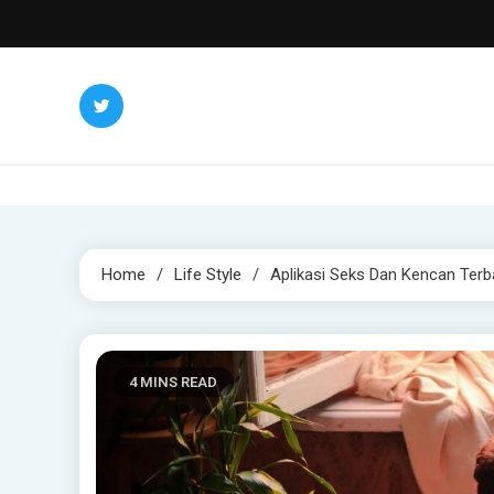
Skip
to
content
Home
Life Style
Aplikasi Seks Dan Kencan Terb
4 MINS READ