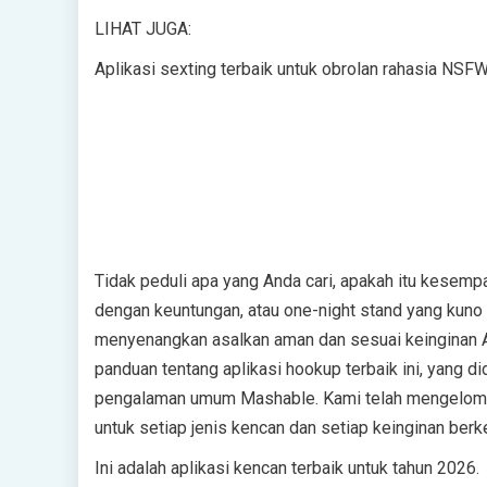
LIHAT JUGA:
Aplikasi sexting terbaik untuk obrolan rahasia NSF
Tidak peduli apa yang Anda cari, apakah itu kesemp
dengan keuntungan, atau one-night stand yang kuno 
menyenangkan asalkan aman dan sesuai keinginan A
panduan tentang aplikasi hookup terbaik ini, yang d
pengalaman umum Mashable. Kami telah mengelompo
untuk setiap jenis kencan dan setiap keinginan berk
Ini adalah aplikasi kencan terbaik untuk tahun 2026.