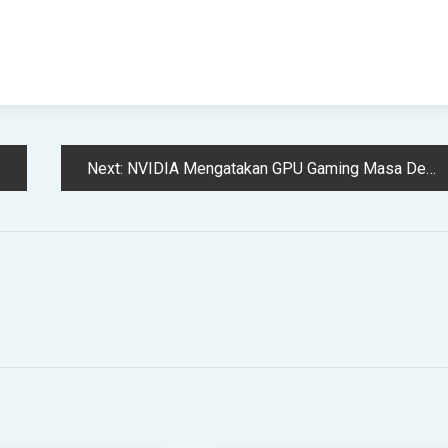
Next:
NVIDIA Mengatakan GPU Gaming Masa Depannya Akan Menghasilkan Lompatan 1.000.000x Kinerja Penelusuran Jalur Dengan Menggunakan Kemajuan RTX / AI