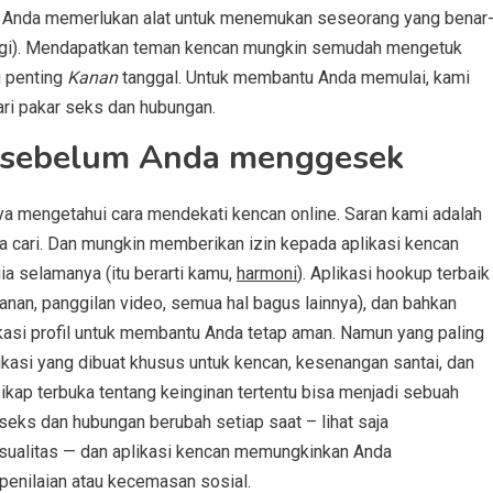
an Anda memerlukan alat untuk menemukan seseorang yang benar
 lagi). Mendapatkan teman kencan mungkin semudah mengetuk
g penting
Kanan
tanggal. Untuk membantu Anda memulai, kami
ari pakar seks dan hubungan.
i sebelum Anda menggesek
a mengetahui cara mendekati kencan online. Saran kami adalah
a cari. Dan mungkin memberikan izin kepada aplikasi kencan
a selamanya (itu berarti kamu,
harmoni
). Aplikasi hookup terbaik
an, panggilan video, semua hal bagus lainnya), dan bahkan
ifikasi profil untuk membantu Anda tetap aman. Namun yang paling
ikasi yang dibuat khusus untuk kencan, kesenangan santai, dan
kap terbuka tentang keinginan tertentu bisa menjadi sebuah
seks dan hubungan berubah setiap saat – lihat saja
sualitas — dan aplikasi kencan memungkinkan Anda
penilaian atau kecemasan sosial.