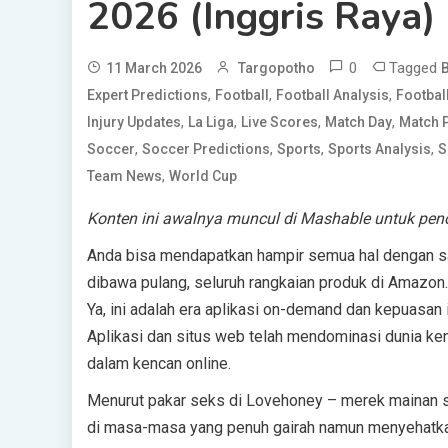
2026 (Inggris Raya)
0
Tagged
11 March 2026
Targopotho
,
,
,
Expert Predictions
Football
Football Analysis
Football
,
,
,
,
Injury Updates
La Liga
Live Scores
Match Day
Match 
,
,
,
,
Soccer
Soccer Predictions
Sports
Sports Analysis
S
,
Team News
World Cup
Konten ini awalnya muncul di Mashable untuk peno
Anda bisa mendapatkan hampir semua hal dengan sa
dibawa pulang, seluruh rangkaian produk di Amazo
Ya, ini adalah era aplikasi on-demand dan kepuasan
Aplikasi dan situs web telah mendominasi dunia ken
dalam kencan online.
Menurut pakar seks di Lovehoney – merek mainan se
di masa-masa yang penuh gairah namun menyehatk