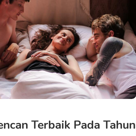
encan Terbaik Pada Tahun