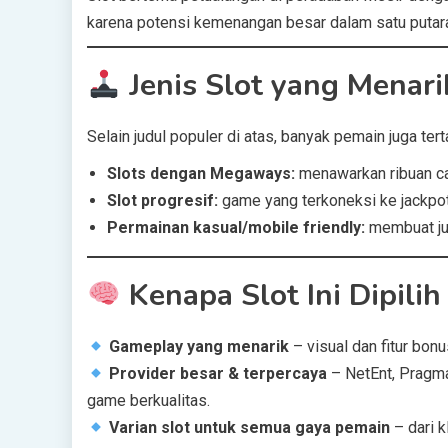
karena potensi kemenangan besar dalam satu putar
Jenis Slot yang Menari
Selain judul populer di atas, banyak pemain juga tert
Slots dengan Megaways:
menawarkan ribuan ca
Slot progresif:
game yang terkoneksi ke jackpot
Permainan kasual/mobile friendly:
membuat jut
Kenapa Slot Ini Dipili
Gameplay yang menarik
– visual dan fitur bonu
Provider besar & terpercaya
– NetEnt, Pragma
game berkualitas.
Varian slot untuk semua gaya pemain
– dari k