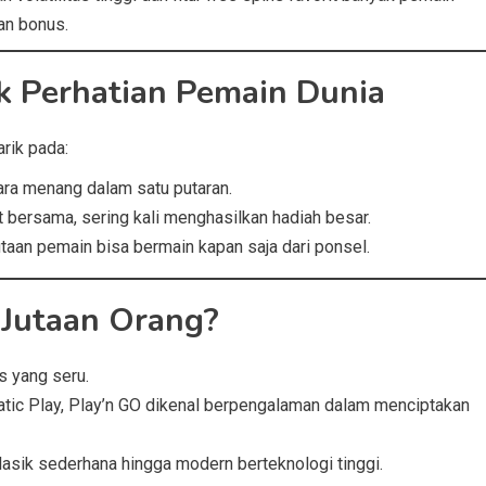
an bonus.
k Perhatian Pemain Dunia
arik pada:
ra menang dalam satu putaran.
 bersama, sering kali menghasilkan hadiah besar.
aan pemain bisa bermain kapan saja dari ponsel.
h Jutaan Orang?
s yang seru.
tic Play, Play’n GO dikenal berpengalaman dalam menciptakan
lasik sederhana hingga modern berteknologi tinggi.