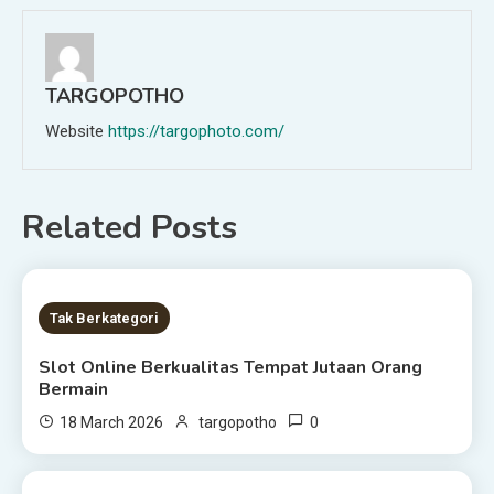
TARGOPOTHO
Website
https://targophoto.com/
Related Posts
2 MINS READ
Tak Berkategori
Slot Online Berkualitas Tempat Jutaan Orang
Bermain
0
18 March 2026
targopotho