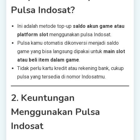
Pulsa Indosat?
Ini adalah metode top-up
saldo akun game atau
platform slot
menggunakan pulsa Indosat.
Pulsa kamu otomatis dikonversi menjadi saldo
game yang bisa langsung dipakai untuk
main slot
atau beli item dalam game
.
Tidak perlu kartu kredit atau rekening bank, cukup
pulsa yang tersedia di nomor Indosatmu.
2. Keuntungan
Menggunakan Pulsa
Indosat