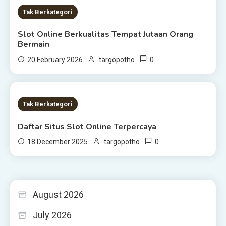
1 MIN READ
Tak Berkategori
Slot Online Berkualitas Tempat Jutaan Orang
Bermain
0
20 February 2026
targopotho
1 MIN READ
Tak Berkategori
Daftar Situs Slot Online Terpercaya
0
18 December 2025
targopotho
August 2026
July 2026