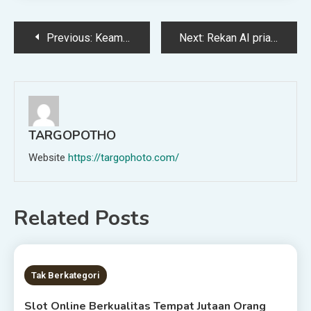
Post
Previous:
Keamanan bermain slot online cara memilih situs yang aman dan terpercaya
Next:
Rekan AI pria baru Grok didasarkan pada Edward dari ‘Twilight’
navigation
TARGOPOTHO
Website
https://targophoto.com/
Related Posts
2 MINS READ
Tak Berkategori
Slot Online Berkualitas Tempat Jutaan Orang