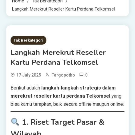
Home
Tak Berkategori
Langkah Merekrut Reseller Kartu Perdana Telkomsel
1 MIN READ
Tak Berkategori
Langkah Merekrut Reseller
Kartu Perdana Telkomsel
0
17 July 2025
Targopotho
Berikut adalah
langkah-langkah strategis dalam
merekrut reseller kartu perdana Telkomsel
yang
bisa kamu terapkan, baik secara offline maupun online:
1.
Riset Target Pasar &
Wilayah