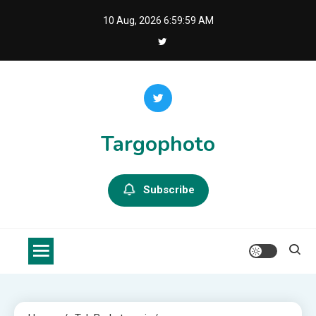
Skip
10 Aug, 2026
7:00:00 AM
to
content
Targophoto
Subscribe