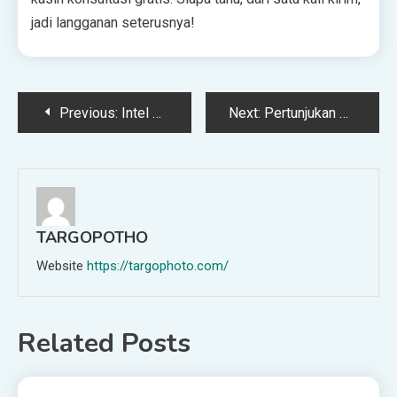
jadi langganan seterusnya!
Post
Previous:
Intel untuk memberhentikan 5.500 karyawan di seluruh AS, dengan pemotongan besar di Oregon, California, dan Arizona di tengah meningkatnya tekanan keuangan yang kompetitif
Next:
Pertunjukan zombie ada di mana -mana, tetapi permata tersembunyi ini dengan 2 musim dan skor RT 81% harus menjadi jam tangan Anda berikutnya
navigation
TARGOPOTHO
Website
https://targophoto.com/
Related Posts