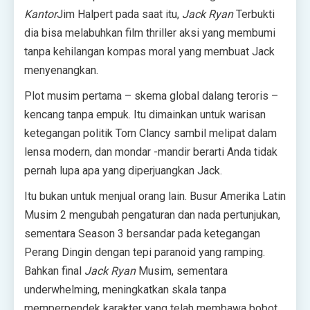
Kantor
Jim Halpert pada saat itu,
Jack Ryan
Terbukti
dia bisa melabuhkan film thriller aksi yang membumi
tanpa kehilangan kompas moral yang membuat Jack
menyenangkan.
Plot musim pertama – skema global dalang teroris –
kencang tanpa empuk. Itu dimainkan untuk warisan
ketegangan politik Tom Clancy sambil melipat dalam
lensa modern, dan mondar -mandir berarti Anda tidak
pernah lupa apa yang diperjuangkan Jack.
Itu bukan untuk menjual orang lain. Busur Amerika Latin
Musim 2 mengubah pengaturan dan nada pertunjukan,
sementara Season 3 bersandar pada ketegangan
Perang Dingin dengan tepi paranoid yang ramping.
Bahkan final
Jack Ryan
Musim, sementara
underwhelming, meningkatkan skala tanpa
memperpendek karakter yang telah membawa bobot