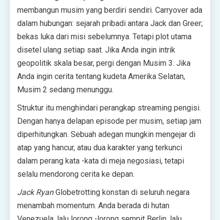
membangun musim yang berdiri sendiri. Carryover ada
dalam hubungan: sejarah pribadi antara Jack dan Greer;
bekas luka dari misi sebelumnya. Tetapi plot utama
disetel ulang setiap saat. Jika Anda ingin intrik
geopolitik skala besar, pergi dengan Musim 3. Jika
Anda ingin cerita tentang kudeta Amerika Selatan,
Musim 2 sedang menunggu.
Struktur itu menghindari perangkap streaming pengisi.
Dengan hanya delapan episode per musim, setiap jam
diperhitungkan. Sebuah adegan mungkin mengejar di
atap yang hancur, atau dua karakter yang terkunci
dalam perang kata -kata di meja negosiasi, tetapi
selalu mendorong cerita ke depan.
Jack Ryan
Globetrotting konstan di seluruh negara
menambah momentum. Anda berada di hutan
Venezuela, lalu lorong -lorong sempit Berlin, lalu