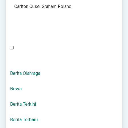
Carlton Cuse, Graham Roland
Berita Olahraga
News
Berita Terkini
Berita Terbaru