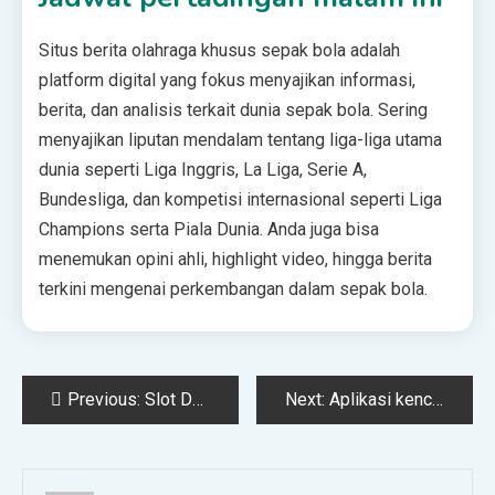
Situs berita olahraga khusus sepak bola adalah
platform digital yang fokus menyajikan informasi,
berita, dan analisis terkait dunia sepak bola. Sering
menyajikan liputan mendalam tentang liga-liga utama
dunia seperti Liga Inggris, La Liga, Serie A,
Bundesliga, dan kompetisi internasional seperti Liga
Champions serta Piala Dunia. Anda juga bisa
menemukan opini ahli, highlight video, hingga berita
terkini mengenai perkembangan dalam sepak bola.
Post
Previous:
Slot Demo Gratis Buat Kamu yang Mau Coba Tanpa Risiko
Next:
Aplikasi kencan terbaik untuk pria [updated Aug. 2025]
navigation