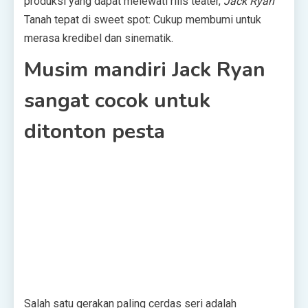
produksi yang dapat melewati rilis teater,
Jack Ryan
Tanah tepat di sweet spot: Cukup membumi untuk
merasa kredibel dan sinematik.
Musim mandiri Jack Ryan
sangat cocok untuk
ditonton pesta
Salah satu gerakan paling cerdas seri adalah