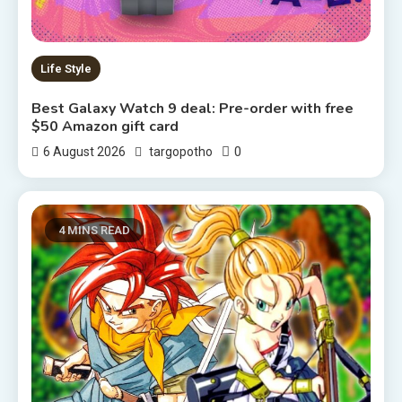
Life Style
Best Galaxy Watch 9 deal: Pre-order with free
$50 Amazon gift card
0
6 August 2026
targopotho
4 MINS READ