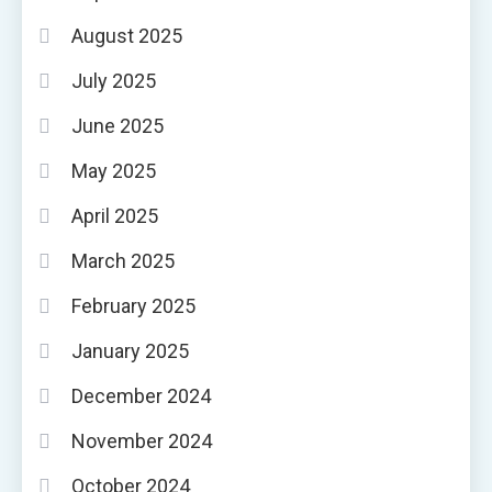
August 2025
July 2025
June 2025
May 2025
April 2025
March 2025
February 2025
January 2025
December 2024
November 2024
October 2024