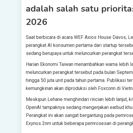
adalah salah satu priorit
2026
Saat berbicara di acara WEF Axios House Davos, L
perangkat AI konsumen pertama dari startup tersebut
sedang berupaya untuk meluncurkan perangkat ters
Harian Ekonomi Taiwan menambahkan warna lebih l
meluncurkan perangkat tersebut pada bulan Septemb
hingga 50 juta unit pada tahun pertama. Publikasi 
kemungkinan akan diproduksi oleh Foxconn di Vietn
Meskipun Lehane menghindari rincian lebih lanjut, k
OpenAI tampaknya sedang mengerjakan earbud khusu
Perangkat ini akan sangat bergantung pada pemros
Exynos 2nm untuk beberapa pemrosesan di perangk