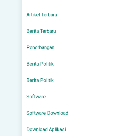
Artikel Terbaru
Berita Terbaru
Penerbangan
Berita Politik
Berita Politik
Software
Software Download
Download Aplikasi