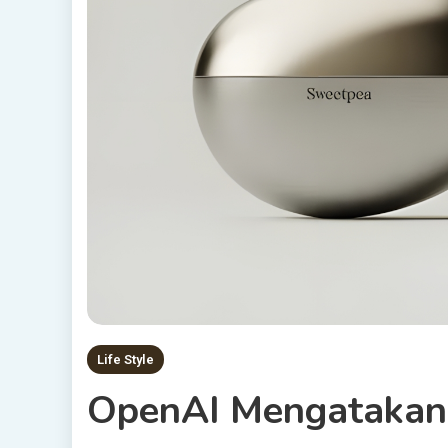
Life Style
OpenAI Mengatakan