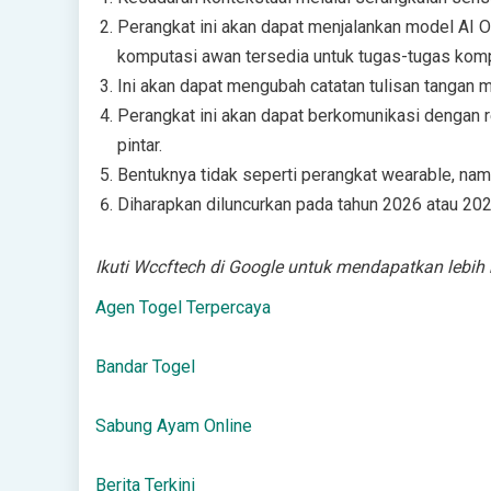
Perangkat ini akan dapat menjalankan model AI 
komputasi awan tersedia untuk tugas-tugas kompu
Ini akan dapat mengubah catatan tulisan tangan
Perangkat ini akan dapat berkomunikasi dengan re
pintar.
Bentuknya tidak seperti perangkat wearable, namu
Diharapkan diluncurkan pada tahun 2026 atau 202
Ikuti Wccftech di Google untuk mendapatkan lebih 
Agen Togel Terpercaya
Bandar Togel
Sabung Ayam Online
Berita Terkini