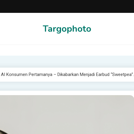
Targophoto
AI Konsumen Pertamanya – Dikabarkan Menjadi Earbud “Sweetpea”.