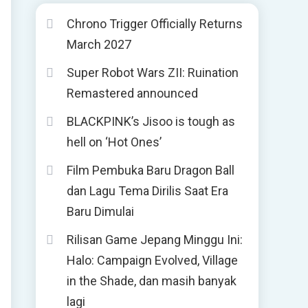
Chrono Trigger Officially Returns
March 2027
Super Robot Wars ZII: Ruination
Remastered announced
BLACKPINK’s Jisoo is tough as
hell on ‘Hot Ones’
Film Pembuka Baru Dragon Ball
dan Lagu Tema Dirilis Saat Era
Baru Dimulai
Rilisan Game Jepang Minggu Ini:
Halo: Campaign Evolved, Village
in the Shade, dan masih banyak
lagi