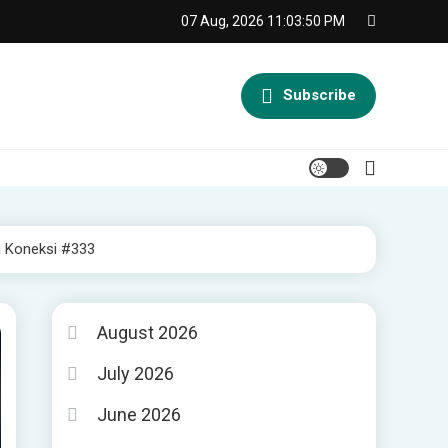
07 Aug, 2026
11:03:51 PM
Subscribe
n Koneksi #333
August 2026
July 2026
June 2026