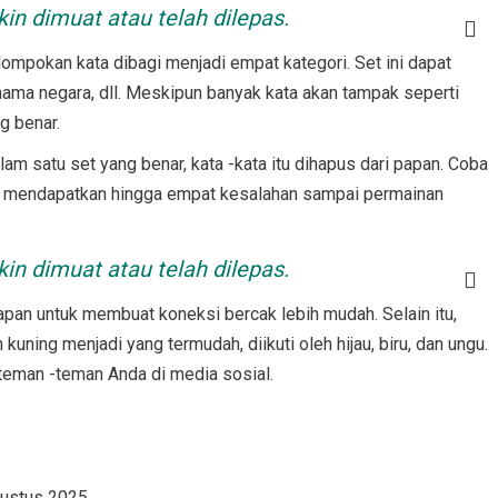
kin dimuat atau telah dilepas.
lompokan kata dibagi menjadi empat kategori. Set ini dapat
k, nama negara, dll. Meskipun banyak kata akan tampak seperti
g benar.
 satu set yang benar, kata -kata itu dihapus dari papan. Coba
in mendapatkan hingga empat kesalahan sampai permainan
kin dimuat atau telah dilepas.
an untuk membuat koneksi bercak lebih mudah. Selain itu,
ning menjadi yang termudah, diikuti oleh hijau, biru, dan ungu.
teman -teman Anda di media sosial.
gustus 2025