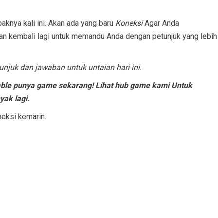
aknya kali ini. Akan ada yang baru
Koneksi
Agar Anda
n kembali lagi untuk memandu Anda dengan petunjuk yang lebih
njuk dan jawaban untuk untaian hari ini
.
able punya game sekarang!
Lihat hub game kami
Untuk
yak lagi.
neksi kemarin.