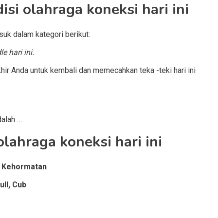
isi olahraga koneksi hari ini
suk dalam kategori berikut:
e hari ini.
hir Anda untuk kembali dan memecahkan teka -teki hari ini
alah …
lahraga koneksi hari ini
, Kehormatan
ll, Cub