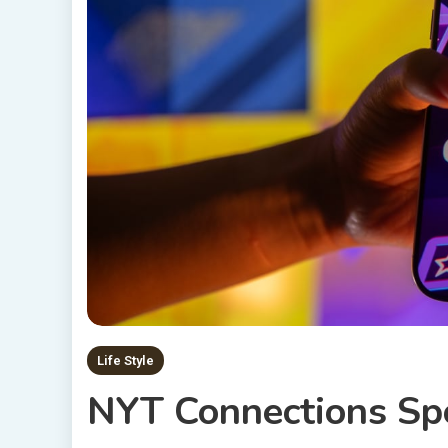
Life Style
NYT Connections Spo