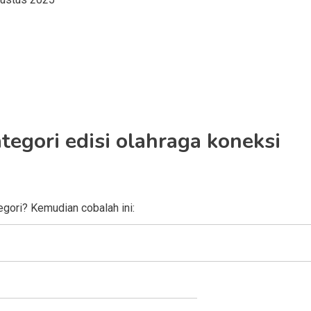
tegori edisi olahraga koneksi
tegori? Kemudian cobalah ini: