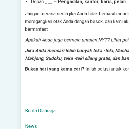
Depan ___ –
Pengadilan, kantor, baris, pelari
Jangan merasa sedih jika Anda tidak berhasil meneb
meregangkan otak Anda dengan besok, dan kami aka
bermanfaat.
Apakah Anda juga bermain untaian NYT? Lihat petu
Jika Anda mencari lebih banyak teka -teki, Mash
Mahjong, Sudoku, teka -teki silang gratis, dan ban
Bukan hari yang kamu cari?
Inilah solusi untuk ko
Berita Olahraga
News