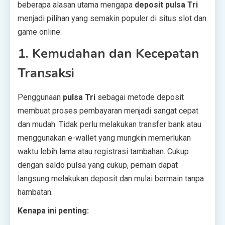
beberapa alasan utama mengapa
deposit pulsa Tri
menjadi pilihan yang semakin populer di situs slot dan
game online:
1.
Kemudahan dan Kecepatan
Transaksi
Penggunaan
pulsa Tri
sebagai metode deposit
membuat proses pembayaran menjadi sangat cepat
dan mudah. Tidak perlu melakukan transfer bank atau
menggunakan e-wallet yang mungkin memerlukan
waktu lebih lama atau registrasi tambahan. Cukup
dengan saldo pulsa yang cukup, pemain dapat
langsung melakukan deposit dan mulai bermain tanpa
hambatan.
Kenapa ini penting: