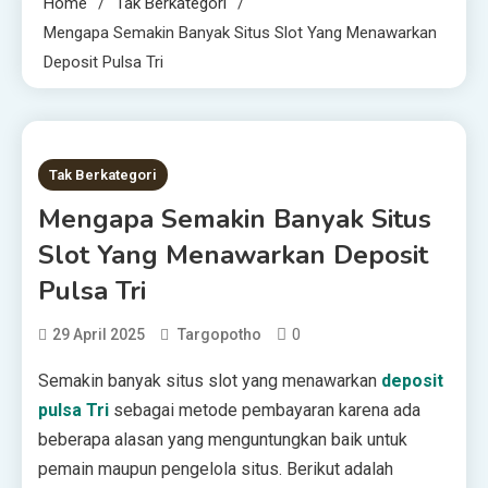
Home
Tak Berkategori
Mengapa Semakin Banyak Situs Slot Yang Menawarkan
Deposit Pulsa Tri
4 MINS READ
Tak Berkategori
Mengapa Semakin Banyak Situs
Slot Yang Menawarkan Deposit
Pulsa Tri
0
29 April 2025
Targopotho
Semakin banyak situs slot yang menawarkan
deposit
pulsa Tri
sebagai metode pembayaran karena ada
beberapa alasan yang menguntungkan baik untuk
pemain maupun pengelola situs. Berikut adalah