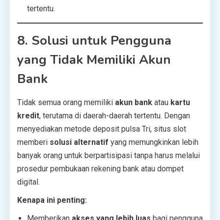
tertentu.
8.
Solusi untuk Pengguna
yang Tidak Memiliki Akun
Bank
Tidak semua orang memiliki
akun bank
atau
kartu
kredit
, terutama di daerah-daerah tertentu. Dengan
menyediakan metode deposit pulsa Tri, situs slot
memberi
solusi alternatif
yang memungkinkan lebih
banyak orang untuk berpartisipasi tanpa harus melalui
prosedur pembukaan rekening bank atau dompet
digital.
Kenapa ini penting:
Memberikan
akses yang lebih luas
bagi pengguna