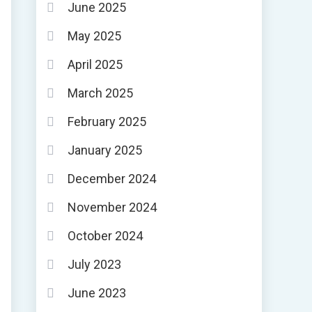
June 2025
May 2025
April 2025
March 2025
February 2025
January 2025
December 2024
November 2024
October 2024
July 2023
June 2023