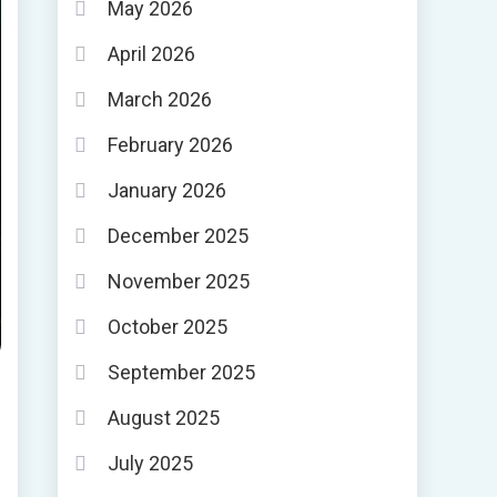
May 2026
April 2026
March 2026
February 2026
January 2026
December 2025
November 2025
October 2025
September 2025
August 2025
July 2025