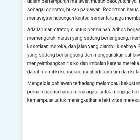
dalam pertempuran melawan musuh bebuyutannya, ia
sebagai operator, bukan pahlawan. Robertson harus
menavigasi hubungan kantor, sementara juga memb
Ada lapisan strategis untuk permainan. Adhoc berja
memengaruhi narasi yang sedang berlangsung, mem
kesetiaan mereka, dan jalan yang diambil kisahnya. 
yang sedang berlangsung dan menggunakan pahlawan
menyeimbangkan risiko dan imbalan karena mereka 
dapat memiliki konsekuensi abadi bagi tim dan kota
Mengelola pahlawan terkadang melampaui kekuatan 
pemain bagasi harus menavigasi untuk menjaga tim
kemampuan untuk meningkatkan efektivitas mereka 