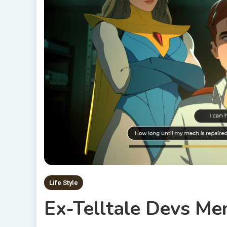
Life Style
Ex-Telltale Devs M