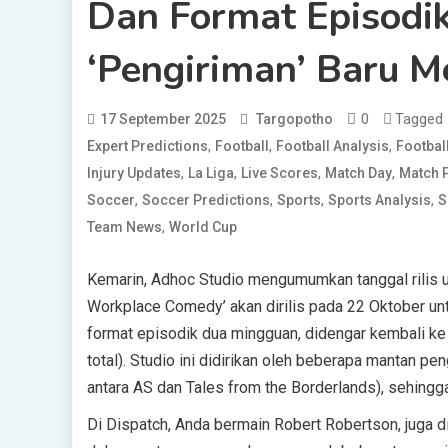
Dan Format Episodi
‘pengiriman’ Baru M
0
Tagged
17 September 2025
Targopotho
,
,
,
Expert Predictions
Football
Football Analysis
Football
,
,
,
,
Injury Updates
La Liga
Live Scores
Match Day
Match 
,
,
,
,
Soccer
Soccer Predictions
Sports
Sports Analysis
S
,
Team News
World Cup
Kemarin, Adhoc Studio mengumumkan tanggal rilis u
Workplace Comedy’ akan dirilis pada 22 Oktober un
format episodik dua mingguan, didengar kembali ke
total). Studio ini didirikan oleh beberapa mantan p
antara AS dan Tales from the Borderlands), sehingg
Di Dispatch, Anda bermain Robert Robertson, juga 