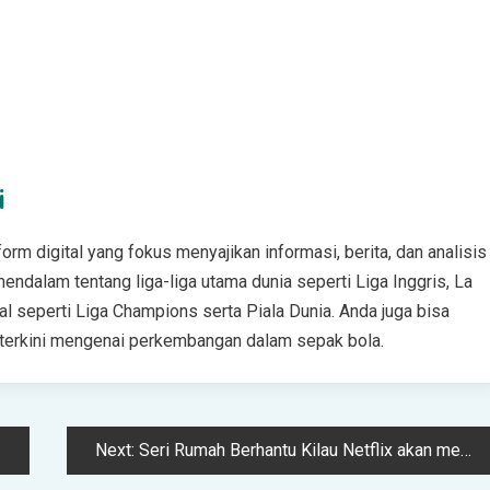
i
orm digital yang fokus menyajikan informasi, berita, dan analisis
mendalam tentang liga-liga utama dunia seperti Liga Inggris, La
nal seperti Liga Champions serta Piala Dunia. Anda juga bisa
ta terkini mengenai perkembangan dalam sepak bola.
Next:
Seri Rumah Berhantu Kilau Netflix akan mengingatkan Anda terlalu banyak acara animasi yang lebih baik