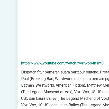
https://www.youtube.com/watch?v=rrwos4nsht8
Dispatch fitur pemeran suara bertabur bintang. Prot
Paul (Breaking Bad, Westworld), dan para pemain j
Batman, Westworld, American Fiction), Matthew Merce
(The Legend Machend of Vox), Vox, Vox, US US), dan
US), dan Laura Bailey (The Legend Machend of Vox)
Vox, Vox, US US), dan Laura Bailey (The Legend Ma