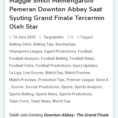
Maggie Smith Memengaruhi
Pemeran Downton Abbey Saat
Syuting Grand Finale Tercermin
Oleh Star
0
Tagged
14 June 2025
Targopotho
,
,
,
Betting Odds
Betting Tips
Bundesliga
,
,
,
Champions League
Expert Predictions
Football
,
,
,
Football Analysis
Football Betting
Football News
,
,
,
Football Odds
Football Predictions
Injury Updates
,
,
,
,
La Liga
Live Scores
Match Day
Match Preview
,
,
,
Match Previews
Prediction Tips
Premier League
Serie A
,
,
,
,
,
Soccer
Soccer Predictions
Sports
Sports Analysis
,
,
,
Sports Betting
Sports News
Sports Predictions
,
,
Team Form
Team News
World Cup
Salah satu bintang
Downton Abbey: The Grand Finale