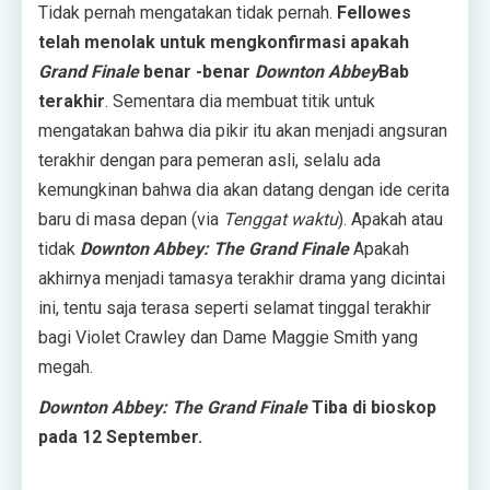
Tidak pernah mengatakan tidak pernah.
Fellowes
telah menolak untuk mengkonfirmasi apakah
Grand Finale
benar -benar
Downton Abbey
Bab
terakhir
. Sementara dia membuat titik untuk
mengatakan bahwa dia pikir itu akan menjadi angsuran
terakhir dengan para pemeran asli, selalu ada
kemungkinan bahwa dia akan datang dengan ide cerita
baru di masa depan (via
Tenggat waktu
). Apakah atau
tidak
Downton Abbey: The Grand Finale
Apakah
akhirnya menjadi tamasya terakhir drama yang dicintai
ini, tentu saja terasa seperti selamat tinggal terakhir
bagi Violet Crawley dan Dame Maggie Smith yang
megah.
Downton Abbey: The Grand Finale
Tiba di bioskop
pada 12 September.