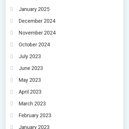
January 2025
December 2024
November 2024
October 2024
July 2023
June 2023
May 2023
April 2023
March 2023
February 2023
January 2023