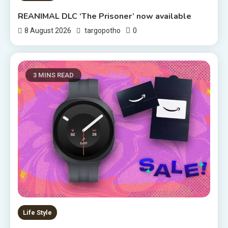
REANIMAL DLC ‘The Prisoner’ now available
0
8 August 2026
targopotho
3 MINS READ
Life Style