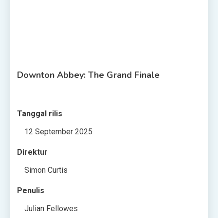
Downton Abbey: The Grand Finale
Tanggal rilis
12 September 2025
Direktur
Simon Curtis
Penulis
Julian Fellowes