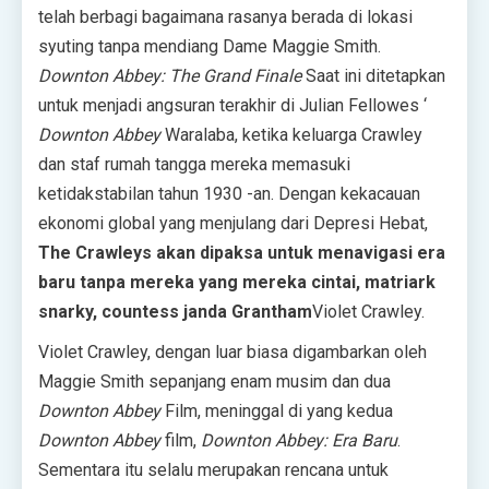
telah berbagi bagaimana rasanya berada di lokasi
syuting tanpa mendiang Dame Maggie Smith.
Downton Abbey: The Grand Finale
Saat ini ditetapkan
untuk menjadi angsuran terakhir di Julian Fellowes ‘
Downton Abbey
Waralaba, ketika keluarga Crawley
dan staf rumah tangga mereka memasuki
ketidakstabilan tahun 1930 -an. Dengan kekacauan
ekonomi global yang menjulang dari Depresi Hebat,
The Crawleys akan dipaksa untuk menavigasi era
baru tanpa mereka yang mereka cintai, matriark
snarky, countess janda Grantham
Violet Crawley.
Violet Crawley, dengan luar biasa digambarkan oleh
Maggie Smith sepanjang enam musim dan dua
Downton Abbey
Film, meninggal di yang kedua
Downton Abbey
film,
Downton Abbey: Era Baru
.
Sementara itu selalu merupakan rencana untuk